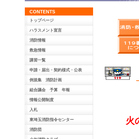
CONTENTS
トップページ
ハラスメント宣言
消防情報
救急情報
講習一覧
申請・届出・契約様式・公表
例規集 消防計画
組合議会 予算 年報
情報公開制度
入札
火
東埼玉消防指令センター
消防団