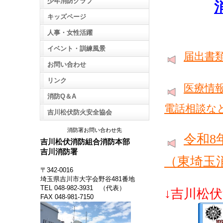
少年消防クラブ
キッズページ
人事・女性活躍
イベント・訓練風景
届出書
お問い合わせ
リンク
医療情
消防Q＆A
電話相談な
吉川松伏防火安全協会
消防署お問い合わせ先
令和8
吉川松伏消防組合消防本部
吉川消防署
（東埼玉
〒342-0016
埼玉県吉川市大字会野谷481番地
TEL 048‐982‐3931 （代表）
↓吉川松
FAX 048-981-7150