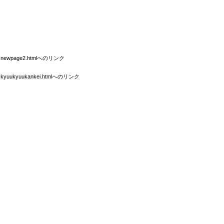
newpage2.htmlへのリンク
kyuukyuukankei.htmlへのリンク