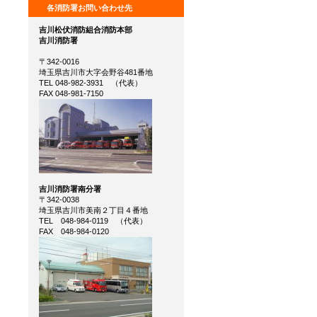
各消防署お問い合わせ先
吉川松伏消防組合消防本部
吉川消防署
〒342-0016
埼玉県吉川市大字会野谷481番地
TEL 048‐982‐3931 （代表）
FAX 048-981-7150
吉川消防署南分署
〒342-0038
埼玉県吉川市美南２丁目４番地
TEL 048‐984‐0119 （代表）
FAX 048‐984‐0120