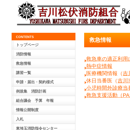
CONTENTS
救急情報
トップページ
消防情報
救急車の適正利用
救急情報
熱中症情報
医療機関情報（
吉
講習一覧
休日当番医（
吉川
申請・届出・契約様式
小児時間外診療当
例規集 消防計画
救急支援活動（P
組合議会 予算 年報
情報公開制度
入札
東埼玉消防指令センター